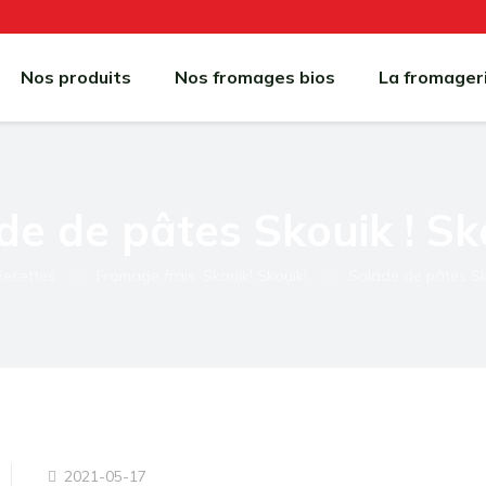
Nos produits
Nos fromages bios
La fromager
de de pâtes Skouik ! Sko
Recettes
Fromage frais, Skouik! Skouik!
Salade de pâtes Sko
2021-05-17