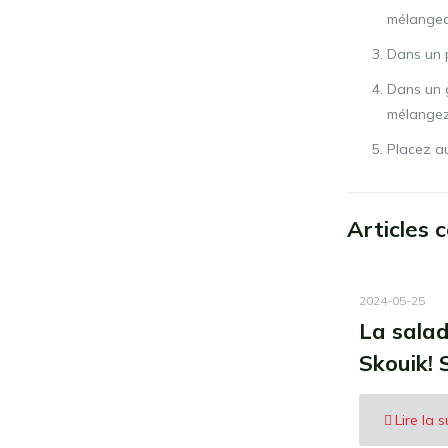
mélangean
Dans un pe
Dans un g
mélangez
Placez au
Articles 
2024-05-25
La sala
Skouik! 
Lire la s