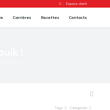
Espace client
ie
Carrières
Recettes
Contacts
uik !
uik ! Skouik !
Tags
Categories