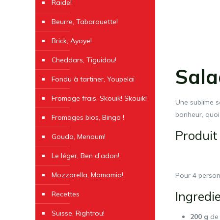
Raide!
Beurre, Tabarouette!
Brick, Ayoye!
Cheddars, Tiguidou!
Sala
Fondu à tartiner, Youpelaï
Fromage frais, Skouik! Skouik!
Une sublime sa
bonheur, quoi 
Fromages bios, Bingo !
Produit 
Gouda, Menoum!
Le léger, Ben d’adon!
Mozzarella, Mamamia!
Pour 4 person
Ingredi
Recettes
Suisse, Rightrou!
200 g
de 