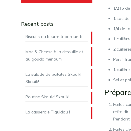
1/2 lb
de 
1
sac de 
Recent posts
1/4
de ta
Biscuits au beurre tabarouette!
1
cuillère
2
cuillèr
Mac & Cheese à la citrouille et
au gouda menoum!
Persil frai
1
cuillère 
La salade de patates Skouik!
Sel et po
Skouik!
Prépara
Poutine Skouik! Skouik!
Faites cu
refroidir.
La casserole Tiguidou !
Pendant 
Faites ch