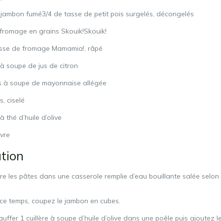
jambon fumé3/4 de tasse de petit pois surgelés, décongelés
fromage en grains Skouik!Skouik!
sse de fromage Mamamia!, râpé
 à soupe de jus de citron
es à soupe de mayonnaise allégée
s, ciselé
à thé d’huile d’olive
ivre
tion
ire les pâtes dans une casserole remplie d’eau bouillante salée selon 
ce temps, coupez le jambon en cubes.
auffer 1 cuillère à soupe d’huile d’olive dans une poêle puis ajoutez le