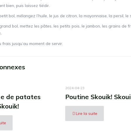
t bien, puis laissez tiédir.
tit bol, mélangez l’huile, le jus de citron, la mayonnaise, la persil, le s
rand bol, mettez les pâtes, les petits pois, le jambon, les grains de
.
 frais jusqu’au moment de servir.
connexes
2024-04-23
de de patates
Poutine Skouik! Skoui
Skouik!
Lire la suite
uite