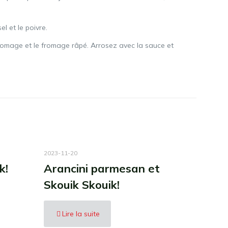
el et le poivre.
 fromage et le fromage râpé. Arrosez avec la sauce et
2023-11-20
k!
Arancini parmesan et
Skouik Skouik!
Lire la suite