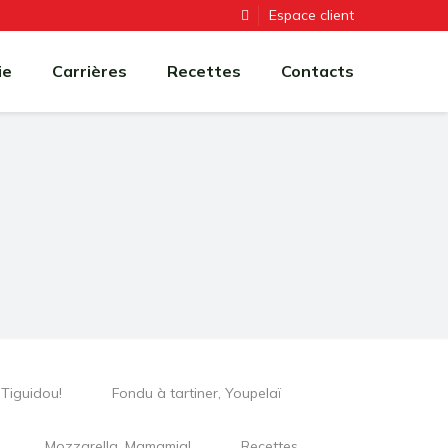
Espace client
ie
Carrières
Recettes
Contacts
Tiguidou!
Fondu à tartiner, Youpelaï
Mozzarella, Mamamia!
Recettes