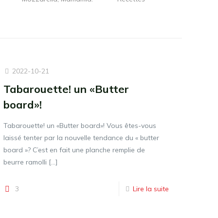
2022-10-21
Tabarouette! un «Butter
board»!
Tabarouette! un «Butter board»! Vous êtes-vous
laissé tenter par la nouvelle tendance du « butter
board »? C’est en fait une planche remplie de
beurre ramolli
[…]
3
Lire la suite