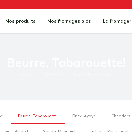
Nos produits
Nos fromages bios
La fromager
Beurre, Tabarouette!
Accueil
Recettes
Beurre, Tabarouette!
e!
Beurre, Tabarouette!
Brick, Ayoye!
Cheddars, 
s bios, Bingo !
Gouda, Menoum!
Le léger, Ben d’adon!