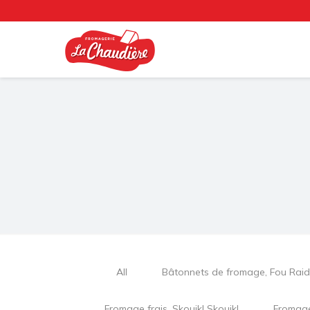
All
Bâtonnets de fromage, Fou Raid
Fromage frais, Skouik! Skouik!
Fromage