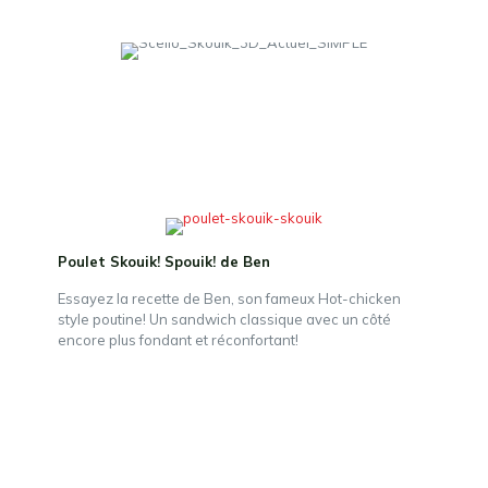
Poulet Skouik! Spouik! de Ben
Essayez la recette de Ben, son fameux Hot-chicken
style poutine! Un sandwich classique avec un côté
encore plus fondant et réconfortant!
C'est tellement bon que ça fait
Skouik! Skouik! à chaque
bouchée!