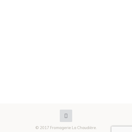
Vous ne nous trouvez pas?
Faites-le savoir ! Appelez-nous au 1-800-667-4330 ou mieux
encore, imprimez la lettre qui suit et remettez-la au gérant du
magasin. Vous allez voir, ça marche!
À mon directeur de magasin favori
© 2017 Fromagerie La Chaudière.