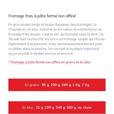
Fromage frais à pâte ferme non affiné
En gros grains longs et dodus (typiques des fromages La
Chaudière), en bloc, tranché ou en cubes, le vrai test pour un
fromage frais du jour, c’est le son qu’il produit sous la dent. Ce
Skouik! tant recherché annonce un fromage souple qui résiste
légèrement à la pression, mais savoureusement tendre pour
se délier dans la bouche. Un concert acoustique improvisé
qu’on se plaît à répéter encore et encore!
* Fromage à pâte ferme non affiné en grains et en bloc
En grains :
85 g
,
200 g
,
340 g
,
1 Kg
,
2 Kg
En bloc :
21 g
,
200 g
,
340 g
,
600 g
,
au choix