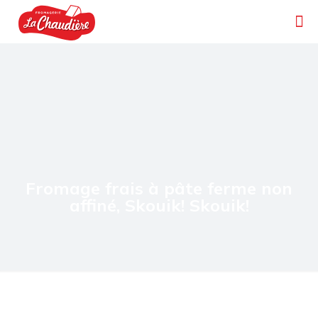
Fromage frais à pâte ferme non
affiné, Skouik! Skouik!