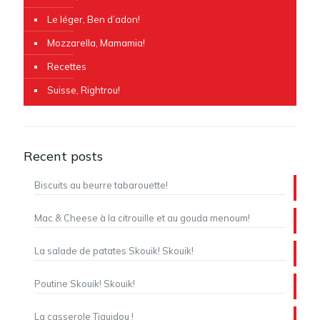
Le léger, Ben d’adon!
Mozzarella, Mamamia!
Recettes
Suisse, Rightrou!
Recent posts
Biscuits au beurre tabarouette!
Mac & Cheese à la citrouille et au gouda menoum!
La salade de patates Skouik! Skouik!
Poutine Skouik! Skouik!
La casserole Tiguidou !