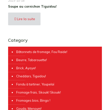
2023-10-18
Soupe au cornichon Tiguidou!
Lire la suite
Category
Bâtonnets de fromage, Fou Raide!
Beurre, Tabarouette!
Brick, Ayoye!
Cheddars, Tiguidou!
Fondu à tartiner, Youpelaï
Fromage frais, Skouik! Skouik!
Fromages bios, Bingo !
Gouda, Menoum!