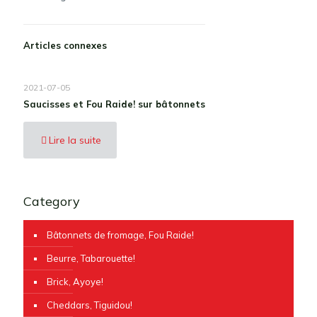
Articles connexes
2021-07-05
Saucisses et Fou Raide! sur bâtonnets
Lire la suite
Category
Bâtonnets de fromage, Fou Raide!
Beurre, Tabarouette!
Brick, Ayoye!
Cheddars, Tiguidou!