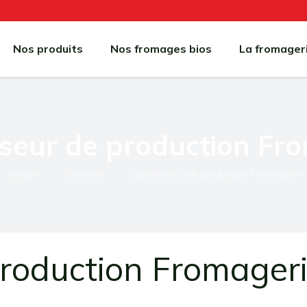
Nos produits
Nos fromages bios
La fromager
seur de production Fr
Accueil
Carrières
Superviseur de production Fromagerie
production Fromager