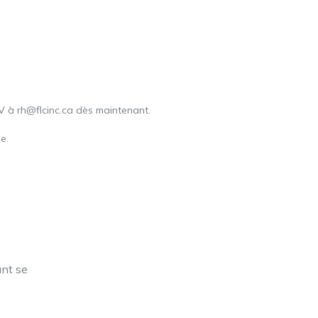
CV à rh@flcinc.ca dès maintenant.
e.
ant se